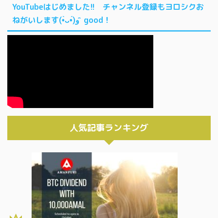
YouTubeはじめました!! チャンネル登録もヨロシクお
ねがいします(•̀ᴗ•́)و ̑̑ good！
人気記事ランキング