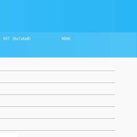
HOT (HoToKeN)
NOAH