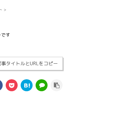
ト
>
ーです
記事タイトルとURLをコピー