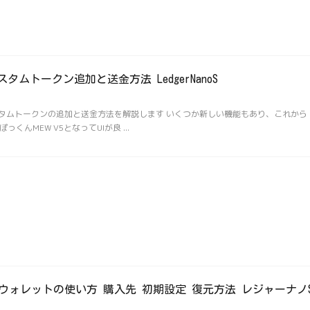
5でのカスタムトークン追加と送金方法 LedgerNanoS
V5でカスタムトークンの追加と送金方法を解説します いくつか新しい機能もあり、これから
くんMEW V5となってUIが良 ...
ドウェアウォレットの使い方 購入先 初期設定 復元方法 レジャーナノ