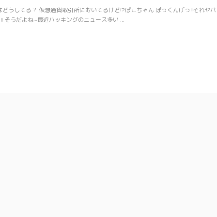
どうしてる？ 仮想通貨取引所においてるけど!?ぽこちゃん ぽっくんげっ!!それヤバ
 そうだよね~最近ハッキングのニュース多い ...