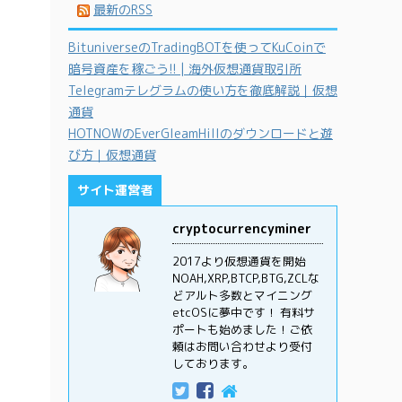
最新のRSS
BituniverseのTradingBOTを使ってKuCoinで
暗号資産を稼ごう!! | 海外仮想通貨取引所
Telegramテレグラムの使い方を徹底解説｜仮想
通貨
HOTNOWのEverGleamHillのダウンロードと遊
び方｜仮想通貨
サイト運営者
cryptocurrencyminer
2017より仮想通貨を開始
NOAH,XRP,BTCP,BTG,ZCLな
どアルト多数とマイニング
etcOSに夢中です！ 有料サ
ポートも始めました！ご依
頼はお問い合わせより受付
しております。