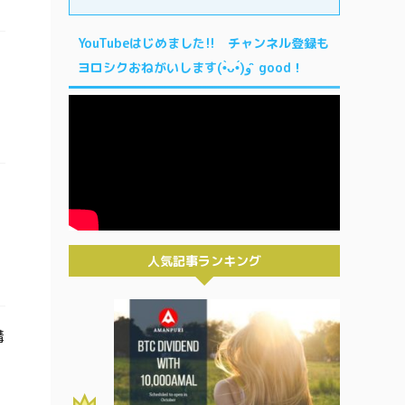
YouTubeはじめました!! チャンネル登録も
ヨロシクおねがいします(•̀ᴗ•́)و ̑̑ good！
人気記事ランキング
購