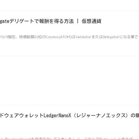
Delegateデリゲートで報酬を得る方法 | 仮想通貨
019/10/9現在、時価総額20位のCosmos(ATOM)はValidatorまたはDelegatorになる事で
ウェアウォレットLedgerNanoX（レジャーナノエックス）の